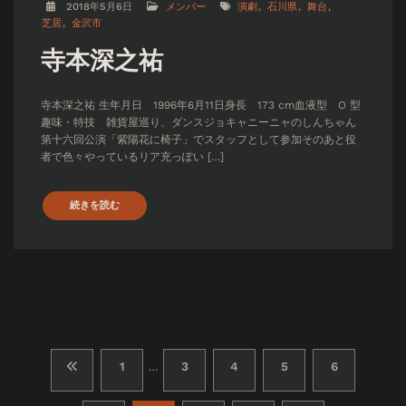
2018年5月6日
メンバー
演劇
石川県
舞台
芝居
金沢市
寺本深之祐
寺本深之祐 生年月日 1996年6月11日身長 173 cm血液型 O 型
趣味・特技 雑貨屋巡り、ダンスジョキャニーニャのしんちゃん
第十六回公演「紫陽花に椅子」でスタッフとして参加そのあと役
者で色々やっているリア充っぽい […]
続きを読む
投
1
3
4
5
6
…
稿