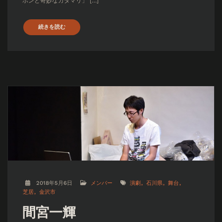
ボンと奇妙なカタマリ」 […]
続きを読む
2018年5月6日
メンバー
演劇
石川県
舞台
芝居
金沢市
間宮一輝