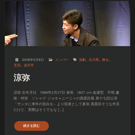
2018年5月6日
メンバー
演劇
石川県
舞台
芝居
金沢市
涼弥
涼弥 生年月日 1996年2月27日 身長 180? cm 血液型 不明 趣
味・特技 ソシャゲ ジョキャニーニャの真面目風 第十七回公演
「サンタに来年の告白を」より役者として参加 真面目そうな外見
だけど、実際はそうでもな […]
続きを読む