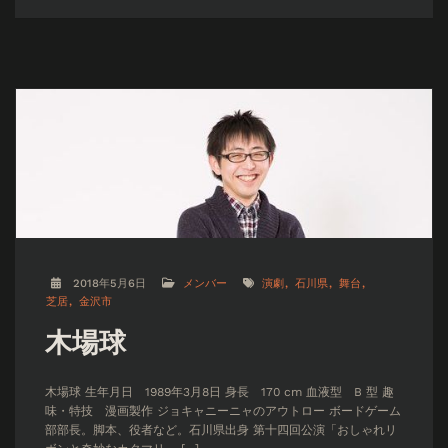
2018年5月6日
メンバー
演劇
石川県
舞台
芝居
金沢市
木場球
木場球 生年月日 1989年3月8日 身長 170 cm 血液型 B 型 趣
味・特技 漫画製作 ジョキャニーニャのアウトロー ボードゲーム
部部長。脚本、役者など。石川県出身 第十四回公演「おしゃれリ