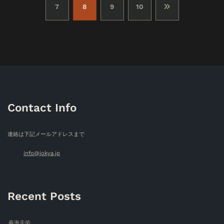
7
8
9
10
の
ペ
ー
ジ
送
Contact Info
り
連絡は下記メールアドレスまで
info@jokya.jp
Recent Posts
春海圭佑