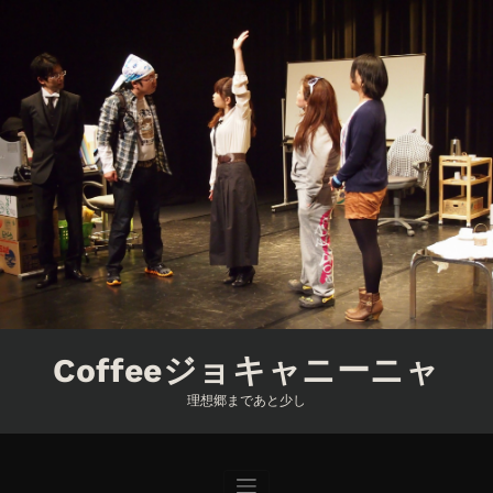
コ
ン
テ
ン
ツ
へ
ス
キ
ッ
プ
Coffeeジョキャニーニャ
理想郷まであと少し