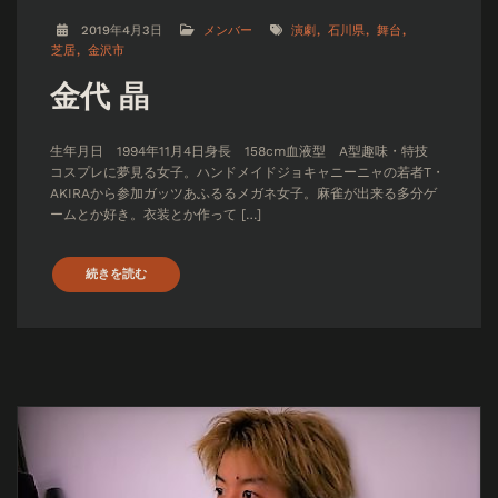
2019年4月3日
メンバー
演劇
石川県
舞台
芝居
金沢市
金代 晶
生年月日 1994年11月4日身長 158cm血液型 A型趣味・特技
コスプレに夢見る女子。ハンドメイドジョキャニーニャの若者T・
AKIRAから参加ガッツあふるるメガネ女子。麻雀が出来る多分ゲ
ームとか好き。衣装とか作って […]
続きを読む