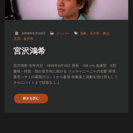
2018年5月20日
メンバー
演劇
石川県
舞台
芝居
金沢市
宮沢鴻希
宮沢鴻希 生年月日 1995年9月10日 身長 158 cm 血液型 A型
趣味・特技 指が逆方向に曲がる ジョキャニーニャの金髪 再演：
青空ハサミの幕間のコントから参加 吹奏楽と演劇を掛け持ちして
さらにバイトまで頑張る […]
続きを読む