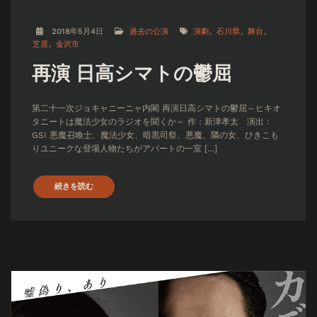
2018年5月4日
過去の公演
演劇
石川県
舞台
芝居
金沢市
再演 日高シマトの鬱屈
第二十一次ジョキャニーニャ内閣 再演日高シマトの鬱屈～ヒキオ
タニートは魔法少女のラジオを聞くか～ 作：新津孝太 演出：
GSI 悪魔召喚士、魔法少女、暗黒司祭、悪魔、隣の女、ひきこも
りユニークな登場人物たちがアパートの一室 […]
続きを読む