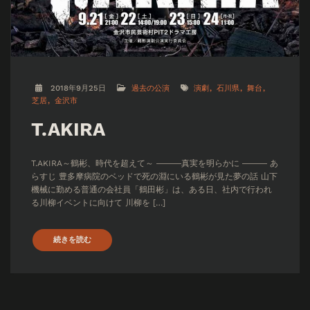
2018年9月25日
過去の公演
演劇
石川県
舞台
芝居
金沢市
T.AKIRA
T.AKIRA～鶴彬、時代を超えて～ ―――真実を明らかに ――― あ
らすじ 豊多摩病院のベッドで死の淵にいる鶴彬が見た夢の話 山下
機械に勤める普通の会社員「鶴田彬」は、ある日、社内で行われ
る川柳イベントに向けて 川柳を […]
続きを読む