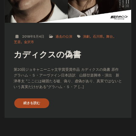
2018年5月4日
過去の公演
演劇
石川県
舞台
芝居
金沢市
カディクスの偽書
第20回ジョキャニーニャ文学賞受賞作品 カディクスの偽書 原作
グラハム・Ｓ・アーヴァイン日本語訳 山縣廿楽脚本・演出 新
津孝太 ”ここには確固たる嘘、偽り、虚偽があり、真実ではないと
いう真実だけがある”グラハム・Ｓ・ア […]
続きを読む