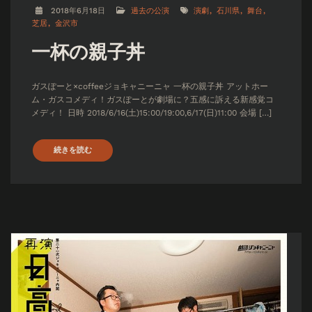
2018年6月18日
過去の公演
演劇
石川県
舞台
芝居
金沢市
一杯の親子丼
ガスぽーと×coffeeジョキャニーニャ 一杯の親子丼 アットホー
ム・ガスコメディ！ガスぽーとが劇場に？五感に訴える新感覚コ
メディ！ 日時 2018/6/16(土)15:00/19:00,6/17(日)11:00 会場 […]
続きを読む