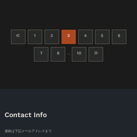
投
1
2
3
4
5
6
稿
7
8
10
…
の
ペ
ー
ジ
送
Contact Info
り
連絡は下記メールアドレスまで