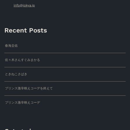
info@jokya.jp
Recent Posts
春海圭佑
佐々木さんすぐみまかる
ときねこさばき
プリンス激辛映えコーデを終えて
プリンス激辛映えコーデ