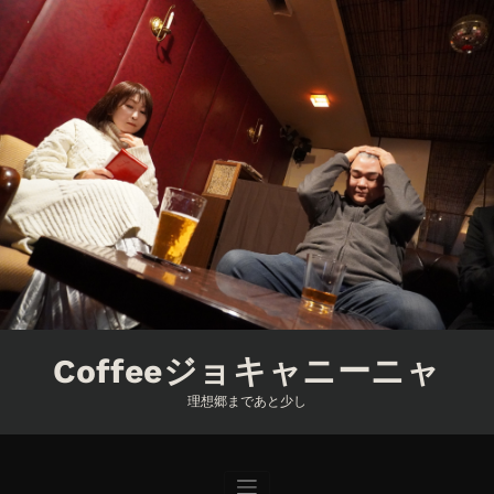
コ
ン
テ
ン
ツ
へ
ス
キ
ッ
プ
Coffeeジョキャニーニャ
理想郷まであと少し