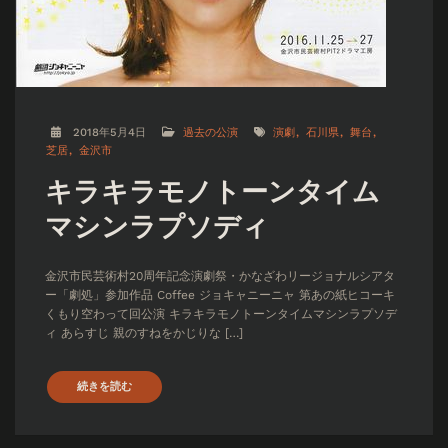
2018年5月4日
過去の公演
演劇
石川県
舞台
芝居
金沢市
キラキラモノトーンタイム
マシンラプソディ
金沢市民芸術村20周年記念演劇祭・かなざわリージョナルシアタ
ー「劇処」参加作品 Coffee ジョキャニーニャ 第あの紙ヒコーキ
くもり空わって回公演 キラキラモノトーンタイムマシンラプソデ
ィ あらすじ 親のすねをかじりな […]
続きを読む