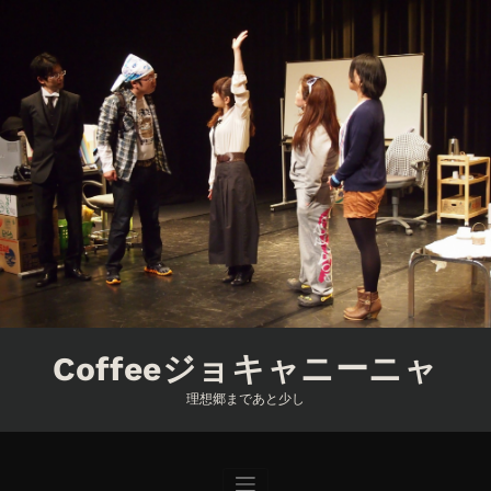
コ
ン
テ
ン
ツ
へ
ス
キ
ッ
プ
Coffeeジョキャニーニャ
理想郷まであと少し