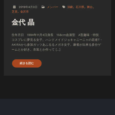
2019年4月3日
メンバー
演劇
石川県
舞台
芝居
金沢市
金代 晶
生年月日 1994年11月4日身長 158cm血液型 A型趣味・特技
コスプレに夢見る女子。ハンドメイドジョキャニーニャの若者T・
AKIRAから参加ガッツあふるるメガネ女子。麻雀が出来る多分ゲ
ームとか好き。衣装とか作って […]
続きを読む