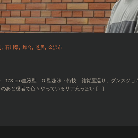
劇
石川県
舞台
芝居
金沢市
身長 173 cm血液型 O 型趣味・特技 雑貨屋巡り、ダンス
のあと役者で色々やっているリア充っぽい […]