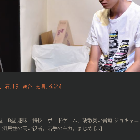
劇
石川県
舞台
芝居
金沢市
 血液型 B型 趣味・特技 ボードゲーム、胡散臭い書道 ジョキ
汎用性の高い役者。若手の主力。まじめ […]