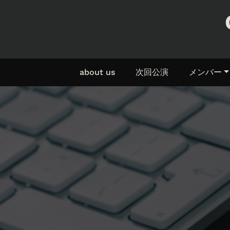
about us
次回公演
メンバー