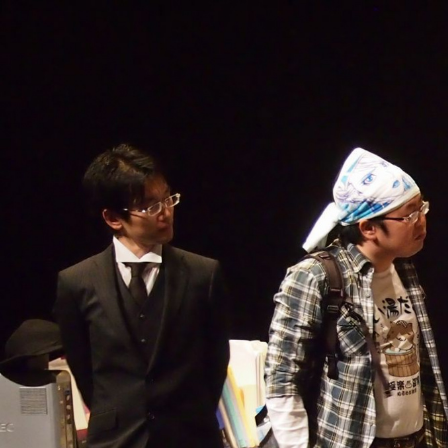
コ
ン
テ
ン
ツ
へ
ス
キ
ッ
プ