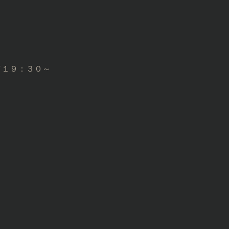
～
／１９：３０～