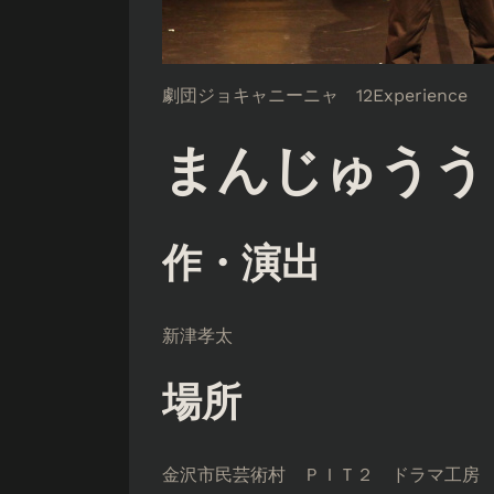
劇団ジョキャニーニャ 12Experience
まんじゅうう
作・演出
新津孝太
場所
金沢市民芸術村 ＰＩＴ２ ドラマ工房