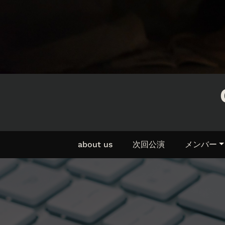
about us
次回公演
メンバー