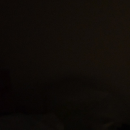
コ
ン
テ
ン
ツ
へ
ス
キ
ッ
プ