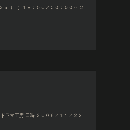
／２５（土）１８：００／２０：００～ ２
ドラマ工房 日時 ２００８／１１／２２