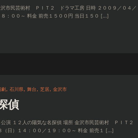
金沢市民芸術村 ＰＩＴ２ ドラマ工房 日時 ２００９／０４
：００～ 料金 前売１５００円 当日１５０ […]
演劇
石川県
舞台
芝居
金沢市
探偵
公演 １２人の陽気な名探偵 場所 金沢市民芸術村 ＰＩＴ２ 
（日）１４：００／１９：００～ 料金 前売１ […]