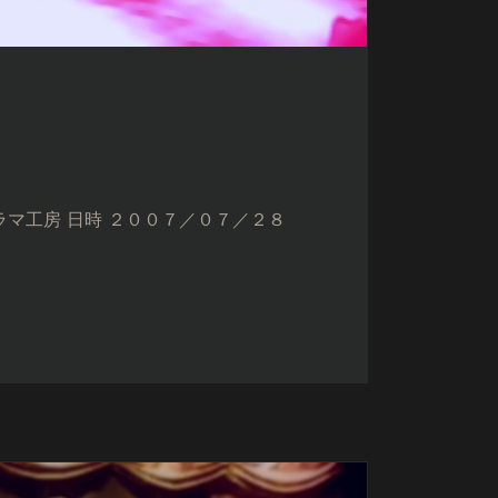
ラマ工房 日時 ２００７／０７／２８