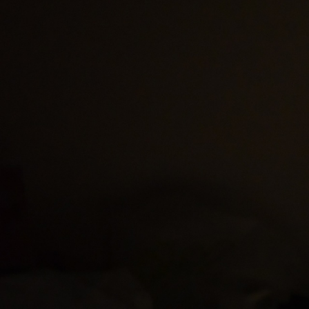
コ
ン
テ
ン
ツ
へ
ス
キ
ッ
プ