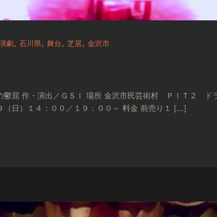
演劇
石川県
舞台
芝居
金沢市
鬱屈 作・演出／ＧＳＩ 場所 金沢市民芸術村 ＰＩＴ２ ド
（日）１４：００／１９：００～ 料金 前売り１ […]