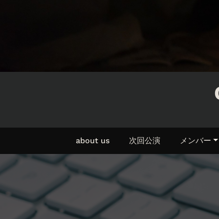
about us
次回公演
メンバー