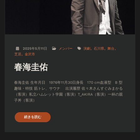
2025年5月11日
メンバー
演劇
石川県
舞台
芝居
金沢市
春海圭佑
春海圭佑 生年月日 1976年11月30日身長 170 cm血液型 B 型
趣味・特技 筋トレ、サウナ 出演履歴 佐々木さんすぐみまかる
（客演）私立ハムレット学園（客演）T_AKIRA（客演）一杯の親
子丼（客演）
続きを読む