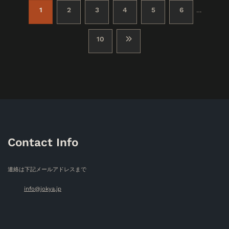
投
1
2
3
4
5
6
…
稿
10
の
ペ
ー
ジ
送
Contact Info
り
連絡は下記メールアドレスまで
info@jokya.jp