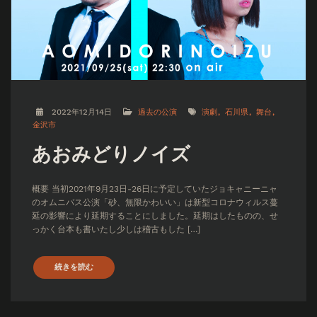
2022年12月14日
過去の公演
演劇
石川県
舞台
金沢市
あおみどりノイズ
概要 当初2021年9月23日-26日に予定していたジョキャニーニャ
のオムニバス公演「砂、無限かわいい」は新型コロナウィルス蔓
延の影響により延期することにしました。延期はしたものの、せ
っかく台本も書いたし少しは稽古もした […]
続きを読む