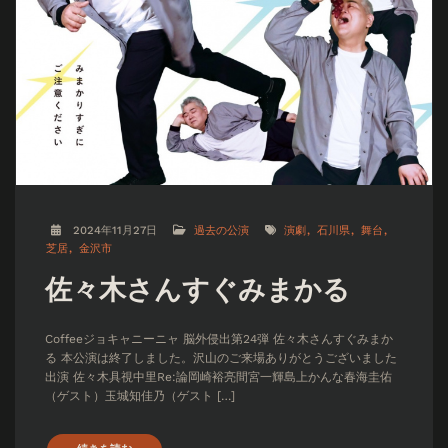
2024年11月27日
過去の公演
演劇
石川県
舞台
芝居
金沢市
佐々木さんすぐみまかる
Coffeeジョキャニーニャ 脳外侵出第24弾 佐々木さんすぐみまか
る 本公演は終了しました。沢山のご来場ありがとうございました
出演 佐々木具視中里Re:論岡崎裕亮間宮一輝島上かんな春海圭佑
（ゲスト）玉城知佳乃（ゲスト […]