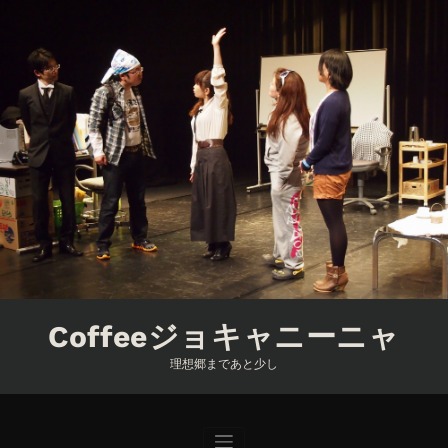
コ
ン
テ
ン
ツ
へ
ス
キ
ッ
プ
Coffeeジョキャニーニャ
理想郷まであと少し