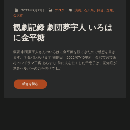
2022年7月21日
ブログ
演劇
石川県
舞台
芝居
金沢市
観劇記録 劇団夢宇人 いろは
に金平糖
概要 劇団夢宇人さんのいろはに金平糖を観てきたので感想を書き
ます。ネタバレあります 観劇日 2022/07/10場所 金沢市民芸術
村PIT2ドラマ工房 あらすじ 前に夫を亡くした千恵子は、認知症が
進みヘルパーの力を借りて […]
続きを読む