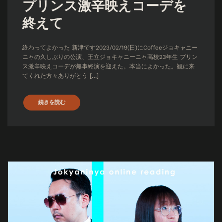
プリンス激辛映えコーデを
終えて
終わってよかった 新津です2023/02/19(日)にCoffeeジョキャニー
ニャの久しぶりの公演、王立ジョキャニーニャ高校23年生 プリン
ス激辛映えコーデが無事終演を迎えた。本当によかった。観に来
てくれた方々ありがとう […]
続きを読む