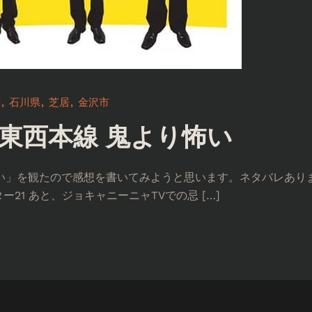
劇
石川県
芝居
金沢市
東西本線 鬼より怖い
い」を観たので感想を書いてみようと思います。ネタバレあり
アター21 あと、ジョキャニーニャTVでの忌 […]