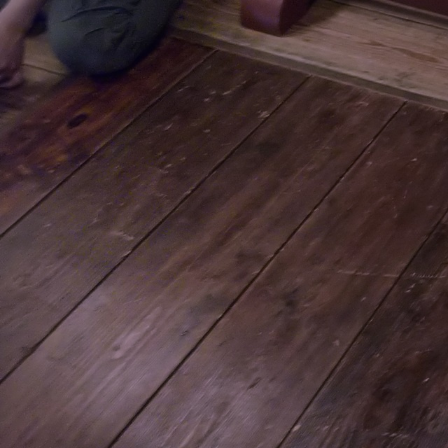
コ
ン
テ
ン
ツ
へ
ス
キ
ッ
プ