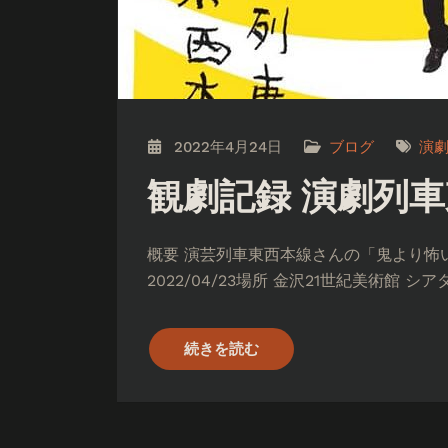
2022年4月24日
ブログ
演
観劇記録 演劇列車
概要 演芸列車東西本線さんの「鬼より怖
2022/04/23場所 金沢21世紀美術館 シ
続きを読む