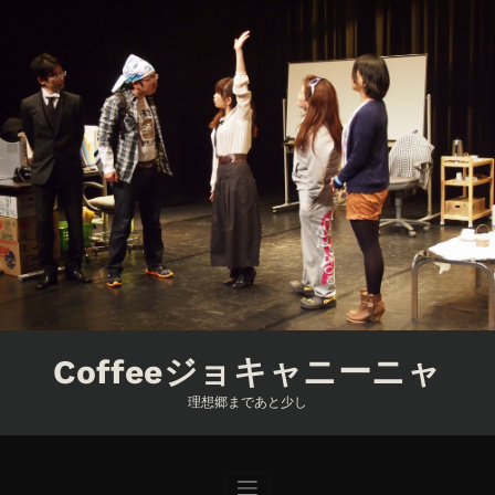
コ
ン
テ
ン
ツ
へ
ス
キ
ッ
プ
Coffeeジョキャニーニャ
理想郷まであと少し