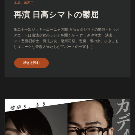
芝居
金沢市
再演 日高シマトの鬱屈
第二十一次ジョキャニーニャ内閣 再演日高シマトの鬱屈～ヒキオ
タニートは魔法少女のラジオを聞くか～ 作：新津孝太 演出：
GSI 悪魔召喚士、魔法少女、暗黒司祭、悪魔、隣の女、ひきこも
りユニークな登場人物たちがアパートの一室 […]
続きを読む