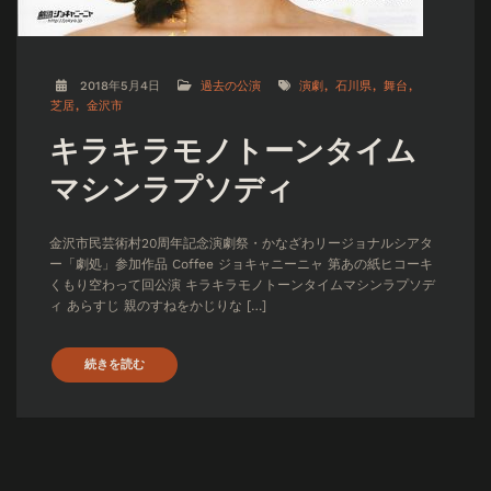
2018年5月4日
過去の公演
演劇
石川県
舞台
芝居
金沢市
キラキラモノトーンタイム
マシンラプソディ
金沢市民芸術村20周年記念演劇祭・かなざわリージョナルシアタ
ー「劇処」参加作品 Coffee ジョキャニーニャ 第あの紙ヒコーキ
くもり空わって回公演 キラキラモノトーンタイムマシンラプソデ
ィ あらすじ 親のすねをかじりな […]
続きを読む