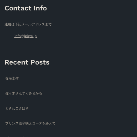
送
Contact Info
り
連絡は下記メールアドレスまで
info@jokya.jp
Recent Posts
春海圭佑
佐々木さんすぐみまかる
ときねこさばき
プリンス激辛映えコーデを終えて