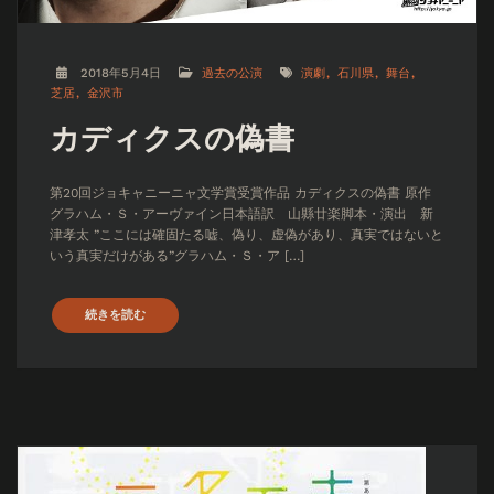
2018年5月4日
過去の公演
演劇
石川県
舞台
芝居
金沢市
カディクスの偽書
第20回ジョキャニーニャ文学賞受賞作品 カディクスの偽書 原作
グラハム・Ｓ・アーヴァイン日本語訳 山縣廿楽脚本・演出 新
津孝太 ”ここには確固たる嘘、偽り、虚偽があり、真実ではないと
いう真実だけがある”グラハム・Ｓ・ア […]
続きを読む