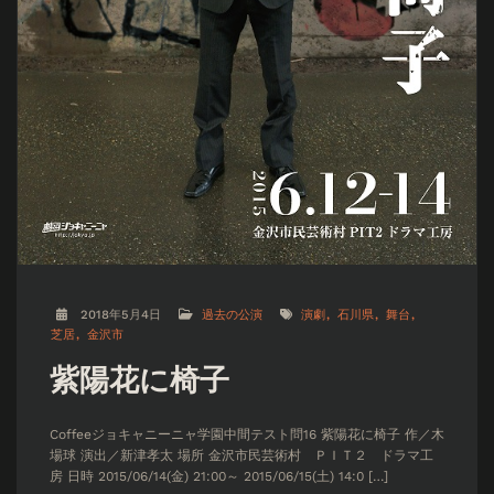
2018年5月4日
過去の公演
演劇
石川県
舞台
芝居
金沢市
紫陽花に椅子
Coffeeジョキャニーニャ学園中間テスト問16 紫陽花に椅子 作／木
場球 演出／新津孝太 場所 金沢市民芸術村 ＰＩＴ２ ドラマ工
房 日時 2015/06/14(金) 21:00～ 2015/06/15(土) 14:0 […]