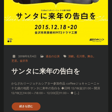
2018年5月4日
過去の公演
演劇
石川県
舞台
芝居
金沢市
サンタに来年の告白を
かなざわリージョナルシアター参加作品 coffeeジョキャニーニャ
十七歳の地図 サンタに来年の告白を ◆日時 12/18(金)21:00～開演
12/19(土)14:00～/18:00～ 12/20(日)11:00～ ◆ […]
続きを読む