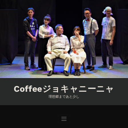
コ
ン
テ
ン
ツ
へ
ス
キ
ッ
プ
Coffeeジョキャニーニャ
理想郷まであと少し