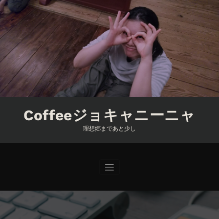
コ
ン
テ
ン
ツ
へ
ス
キ
ッ
プ
Coffeeジョキャニーニャ
理想郷まであと少し