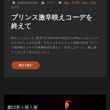
2023年3月12日
ブログ
演劇
石川県
舞台
芝居
金沢市
プリンス激辛映えコーデを
終えて
終わってよかった 新津です2023/02/19(日)にCoffeeジョキャニー
ニャの久しぶりの公演、王立ジョキャニーニャ高校23年生 プリン
ス激辛映えコーデが無事終演を迎えた。本当によかった。観に来
てくれた方々ありがとう […]
続きを読む