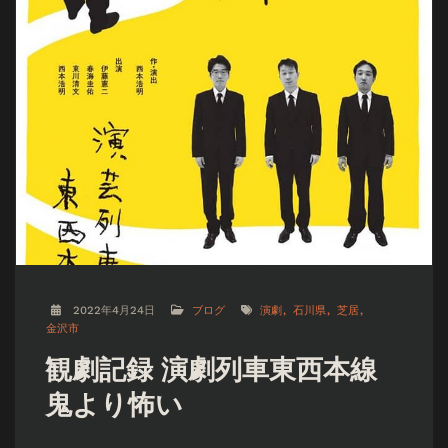
2022年4月24日
ブログ
演劇
石川県
芝居
金沢市
観劇記録 演劇列車東西本線
鬼より怖い