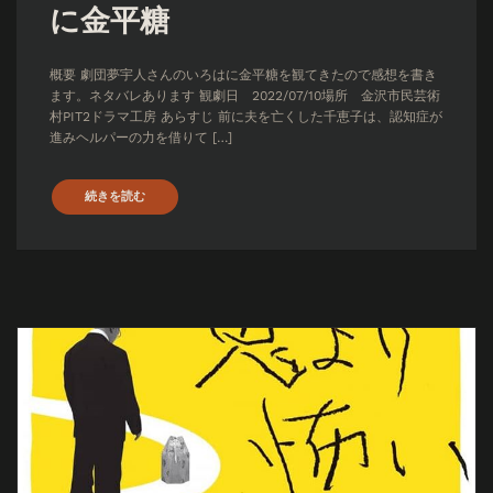
に金平糖
概要 劇団夢宇人さんのいろはに金平糖を観てきたので感想を書き
ます。ネタバレあります 観劇日 2022/07/10場所 金沢市民芸術
村PIT2ドラマ工房 あらすじ 前に夫を亡くした千恵子は、認知症が
進みヘルパーの力を借りて […]
続きを読む